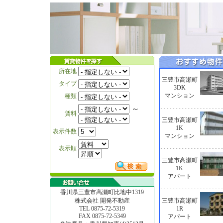
所在地
三豊市高瀬町
タイプ
3DK
マンション
種類
～
賃料
三豊市高瀬町
1K
表示件数
マンション
表示順
三豊市高瀬町
1K
アパート
香川県三豊市高瀬町比地中1319
株式会社 開発不動産
三豊市高瀬町
TEL 0875-72-5319
1R
FAX 0875-72-5349
アパート